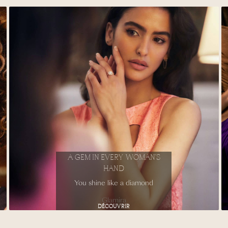
A GEM IN EVERY WOMAN’S
HAND
You shine like a diamond
Glamira
DÉCOUVRIR