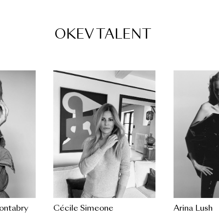
OKEV TALENT
ontabry
Cécile Simeone
Arina Lush