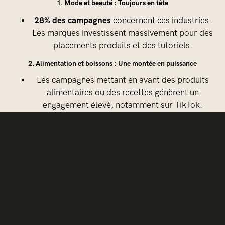
1. Mode et beauté : Toujours en tête
28% des campagnes
concernent ces industries.
Les marques investissent massivement pour des
placements produits et des tutoriels.
2. Alimentation et boissons : Une montée en puissance
Les campagnes mettant en avant des produits
alimentaires ou des recettes génèrent un
engagement élevé, notamment sur TikTok.
3. Tech et gaming : Une niche en pleine expansion
Les collaborations dans la tech et le gaming
15% des campagnes
représentent
, avec des
influenceurs spécialisés qui partagent des
démonstrations et des critiques.
Pourquoi investir dans le marketing d’influence en
2024 ?