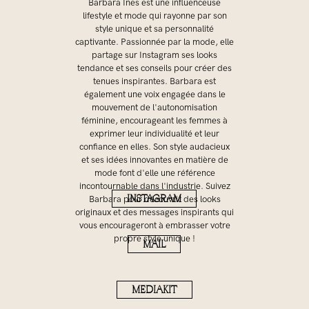
Barbara Ines est une influenceuse
lifestyle et mode qui rayonne par son
style unique et sa personnalité
captivante. Passionnée par la mode, elle
partage sur Instagram ses looks
tendance et ses conseils pour créer des
tenues inspirantes. Barbara est
également une voix engagée dans le
mouvement de l'autonomisation
féminine, encourageant les femmes à
exprimer leur individualité et leur
confiance en elles. Son style audacieux
et ses idées innovantes en matière de
mode font d'elle une référence
incontournable dans l'industrie. Suivez
INSTAGRAM
Barbara pour découvrir des looks
originaux et des messages inspirants qui
vous encourageront à embrasser votre
propre style unique !
MAIL
MEDIAKIT