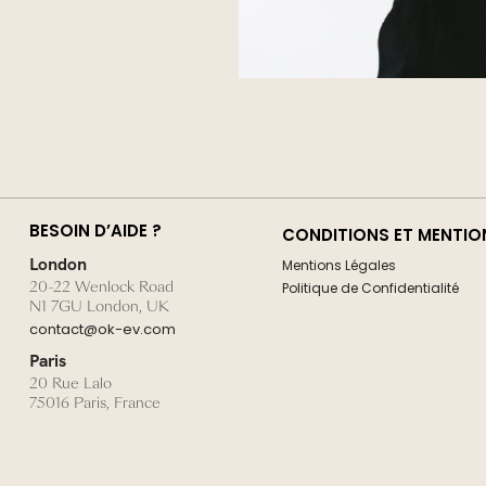
BESOIN D’AIDE ?
CONDITIONS ET MENTIO
London
Mentions Légales
20-22 Wenlock Road
Politique de Confidentialité
N1 7GU London, UK
contact@ok-ev.com
Paris
20 Rue Lalo
75016 Paris, France
talent@ok-ev.com
Copyright © Okev 2017- 2023.