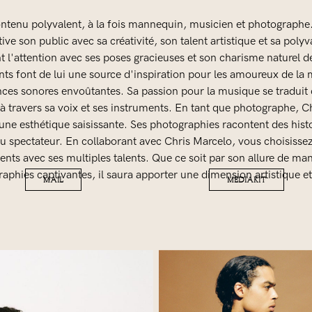
ontenu polyvalent, à la fois mannequin, musicien et photographe
ive son public avec sa créativité, son talent artistique et sa po
nt l'attention avec ses poses gracieuses et son charisme naturel de
nts font de lui une source d'inspiration pour les amoureux de la
ces sonores envoûtantes. Sa passion pour la musique se traduit 
à travers sa voix et ses instruments. En tant que photographe, Chr
e esthétique saisissante. Ses photographies racontent des hist
du spectateur. En collaborant avec Chris Marcelo, vous choisisse
ents avec ses multiples talents. Que ce soit par son allure de m
aphies captivantes, il saura apporter une dimension artistique et
MAIL
MEDIAKIT