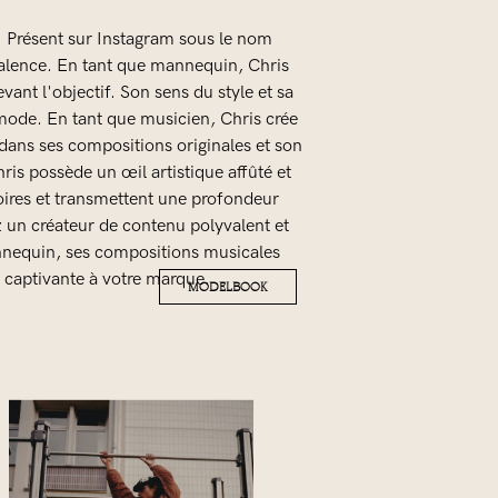
. Présent sur Instagram sous le nom
lyvalence. En tant que mannequin, Chris
vant l'objectif. Son sens du style et sa
 mode. En tant que musicien, Chris crée
dans ses compositions originales et son
is possède un œil artistique affûté et
oires et transmettent une profondeur
z un créateur de contenu polyvalent et
annequin, ses compositions musicales
 captivante à votre marque.
MODELBOOK