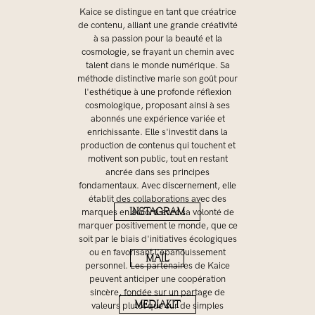
Kaice se distingue en tant que créatrice
de contenu, alliant une grande créativité
à sa passion pour la beauté et la
cosmologie, se frayant un chemin avec
talent dans le monde numérique. Sa
méthode distinctive marie son goût pour
l'esthétique à une profonde réflexion
cosmologique, proposant ainsi à ses
abonnés une expérience variée et
enrichissante. Elle s'investit dans la
production de contenus qui touchent et
motivent son public, tout en restant
ancrée dans ses principes
fondamentaux. Avec discernement, elle
établit des collaborations avec des
INSTAGRAM
marques en accord avec sa volonté de
marquer positivement le monde, que ce
soit par le biais d'initiatives écologiques
ou en favorisant l'épanouissement
MAIL
personnel. Les partenaires de Kaice
peuvent anticiper une coopération
sincère, fondée sur un partage de
MEDIAKIT
valeurs plutôt que sur de simples